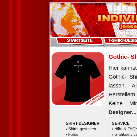
Gothic- Sh
Hier kannst
Gothic- Sh
lassen. A
Herstellern
Keine Min
Designer...
SHIRT-DESIGNER
SERVICE
›
Shirts gestalten
›
Hilfe & FAQ'
›
Fotos
›
Grafikservic