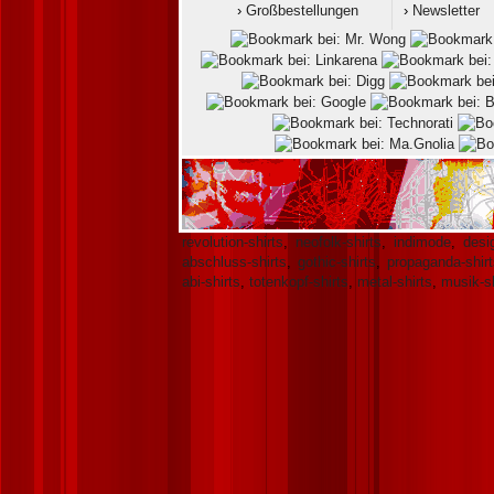
›
Großbestellungen
›
Newsletter
revolution-shirts
,
neofolk-shirts
,
indimode
,
desig
abschluss-shirts
,
gothic-shirts
,
propaganda-shirt
abi-shirts
,
totenkopf-shirts
,
metal-shirts
,
musik-sh