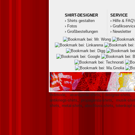
SHIRT-DESIGNER
SERVICE
›
Shirts gestalten
›
Hilfe & FAQ'
›
Fotos
›
Grafikservic
›
Großbestellungen
›
Newsletter
indimode
,
avantgarde-shirts
,
designer-shirts
,
antikriegs-shirts
,
propaganda-shirts
,
musik-shir
shirts
,
metal-shirts
,
abschluss-shirts
,
totenkopf-s