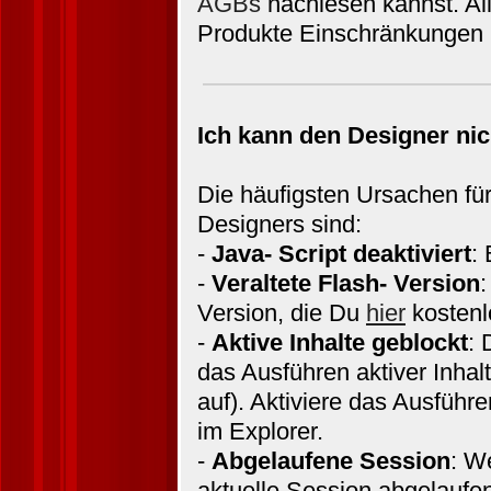
AGBs
nachlesen kannst. Alle
Produkte Einschränkungen h
Ich kann den Designer nic
Die häufigsten Ursachen fü
Designers sind:
-
Java- Script deaktiviert
: 
-
Veraltete Flash- Version
:
Version, die Du
hier
kostenl
-
Aktive Inhalte geblockt
: 
das Ausführen aktiver Inhalte
auf). Aktiviere das Ausführe
im Explorer.
-
Abgelaufene Session
: W
aktuelle Session abgelaufen